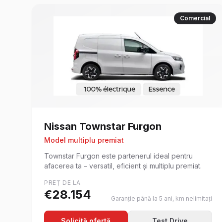
Comercial
Nissan
Townstar Furgon
Model multiplu premiat
Townstar Furgon este partenerul ideal pentru
afacerea ta – versatil, eficient și multiplu premiat.
PREȚ DE LA
€
28.154
Garanție până la 5 ani, km nelimitați
Solicită ofertă
Test Drive