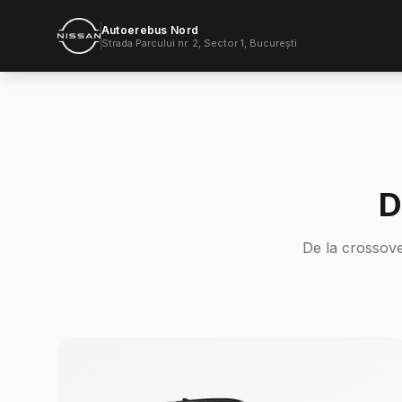
Autoerebus Nord
Strada Parcului nr. 2, Sector 1, București
D
De la crossove