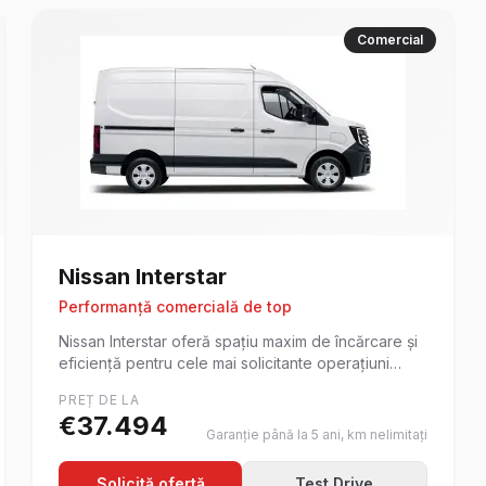
Comercial
Nissan
Interstar
Performanță comercială de top
Nissan Interstar oferă spațiu maxim de încărcare și
eficiență pentru cele mai solicitante operațiuni
comerciale.
PREȚ DE LA
€
37.494
Garanție până la 5 ani, km nelimitați
Solicită ofertă
Test Drive