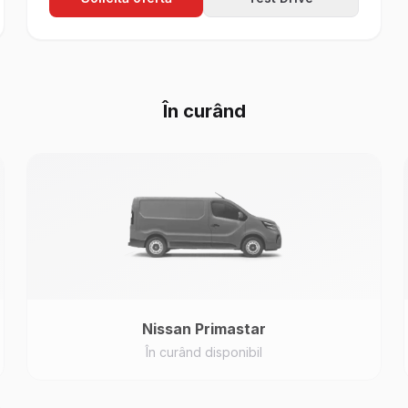
În curând
Nissan
Primastar
În curând disponibil