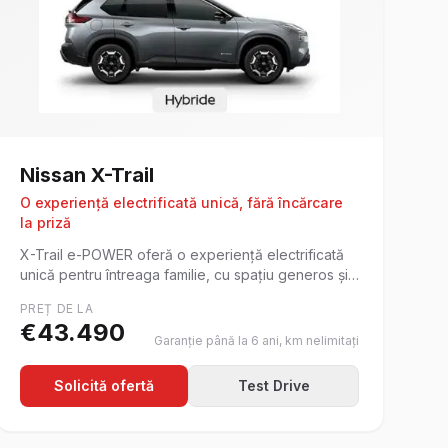
Nissan
X-Trail
O experiență electrificată unică, fără încărcare
la priză
X-Trail e-POWER oferă o experiență electrificată
unică pentru întreaga familie, cu spațiu generos și
tehnologie avansată.
PREȚ DE LA
€
43.490
Garanție până la 6 ani, km nelimitați
Solicită ofertă
Test Drive