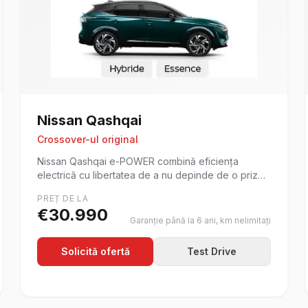
Nissan
Qashqai
Crossover-ul original
Nissan Qashqai e-POWER combină eficiența
electrică cu libertatea de a nu depinde de o priză
de încărcare.
PREȚ DE LA
€
30.990
Garanție până la 6 ani, km nelimitați
Solicită ofertă
Test Drive