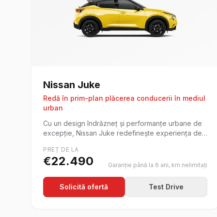
Nissan
Juke
Redă în prim-plan plăcerea conducerii în mediul
urban
Cu un design îndrăzneț și performanțe urbane de
excepție, Nissan Juke redefinește experiența de
condus în oraș.
PREȚ DE LA
€
22.490
Garanție până la 6 ani, km nelimitați
Solicită ofertă
Test Drive