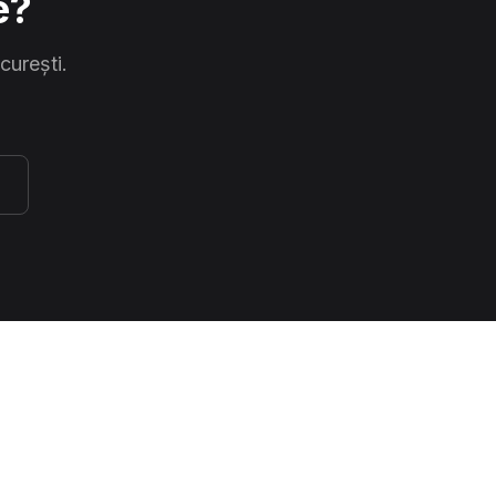
e?
curești.