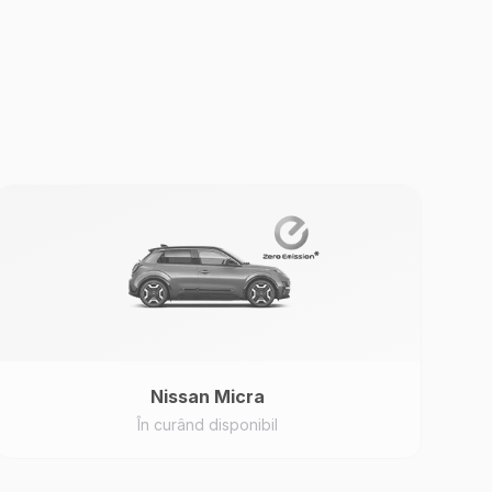
Nissan
Micra
În curând disponibil