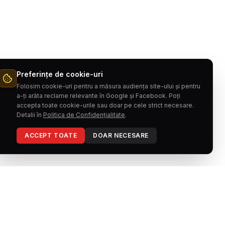
Preferințe de cookie-uri
Folosim cookie-uri pentru a măsura audiența site-ului și pentru
a-ți arăta reclame relevante în Google și Facebook. Poți
accepta toate cookie-urile sau doar pe cele strict necesare.
Detalii în
Politica de Confidențialitate
.
ACCEPT TOATE
DOAR NECESARE
INFORMAȚII
Politica de Confidențialitate