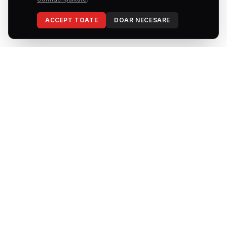
ACCEPT TOATE
DOAR NECESARE
Strada Parcului nr. 2,
Sector 1, București
Vânzări
Luni - Vineri: 08:00 - 19:00
Sâmbătă: 09:00 - 15:00
Service
Luni - Vineri: 08:00 - 16:30
0724 241 456
vanzari.nissan@autoerebus.ro