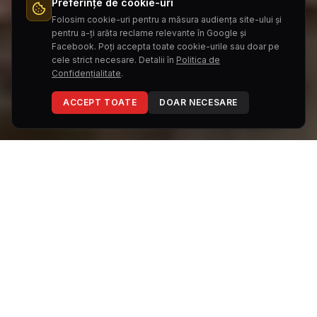
Preferințe de cookie-uri
143
Hybrid
Folosim cookie-uri pentru a măsura audiența site-ului și
Motorizare
Putere maximă motor (PS)
pentru a-ți arăta reclame relevante în Google și
5,0
114
Facebook. Poți accepta toate cookie-urile sau doar pe
cele strict necesare. Detalii în
Politica de
Consum combustibil (l/100km)
Emisii de CO₂ (g/km)
Confidențialitate
.
ACCEPT TOATE
DOAR NECESARE
NISSAN JUKE
DESCARCĂ BROȘURA
TEST DRIVE